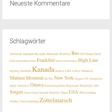
Neueste Kommentare
Schlagwörter
Bus
Ahornsirup
Algonquin
Big Apple
Blumenuhr
Broadway
CD
Champs Elysee
Frankfurt
High Line
Fahrrad
Fotobuch
Fotos
Gäste
Götterfunken
Kanada
Ingeborg
Inniskillin
Konzert
Likör
Lobster
Manhattan
Matinee
Montreal
New York
My Way
Niagara
NY
Olympische
Ottawa
Spiele
Ontariosee
Parlamentsgebäude
Regencapes
Rockefeller
Sekt
Singen
USA
Staten Island
Statistik
Südafrika
Tulpen
Weltausstellung
Zottelmarsch
Whiskey
Zeitverschiebung