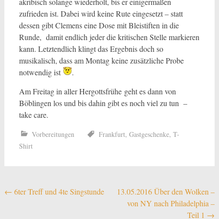
akribisch solange wiederholt, bis er einigermaßen
zufrieden ist. Dabei wird keine Rute eingesetzt – statt
dessen gibt Clemens eine Dose mit Bleistiften in die
Runde, damit endlich jeder die kritischen Stelle markieren
kann. Letztendlich klingt das Ergebnis doch so
musikalisch, dass am Montag keine zusätzliche Probe
notwendig ist
.
Am Freitag in aller Hergottsfrühe geht es dann von
Böblingen los und bis dahin gibt es noch viel zu tun –
take care.
Vorbereitungen
Frankfurt
,
Gastgeschenke
,
T-
Shirt
Beitragsnavigation
←
6ter Treff und 4te Singstunde
13.05.2016 Über den Wolken –
von NY nach Philadelphia –
Teil 1
→