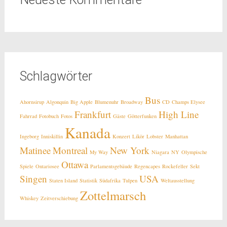
Schlagwörter
Bus
Ahornsirup
Algonquin
Big Apple
Blumenuhr
Broadway
CD
Champs Elysee
Frankfurt
High Line
Fahrrad
Fotobuch
Fotos
Gäste
Götterfunken
Kanada
Ingeborg
Inniskillin
Konzert
Likör
Lobster
Manhattan
Matinee
Montreal
New York
My Way
Niagara
NY
Olympische
Ottawa
Spiele
Ontariosee
Parlamentsgebäude
Regencapes
Rockefeller
Sekt
Singen
USA
Staten Island
Statistik
Südafrika
Tulpen
Weltausstellung
Zottelmarsch
Whiskey
Zeitverschiebung