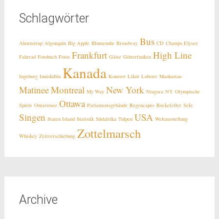
Schlagwörter
Bus
Ahornsirup
Algonquin
Big Apple
Blumenuhr
Broadway
CD
Champs Elysee
Frankfurt
High Line
Fahrrad
Fotobuch
Fotos
Gäste
Götterfunken
Kanada
Ingeborg
Inniskillin
Konzert
Likör
Lobster
Manhattan
Matinee
Montreal
New York
My Way
Niagara
NY
Olympische
Ottawa
Spiele
Ontariosee
Parlamentsgebäude
Regencapes
Rockefeller
Sekt
Singen
USA
Staten Island
Statistik
Südafrika
Tulpen
Weltausstellung
Zottelmarsch
Whiskey
Zeitverschiebung
Archive