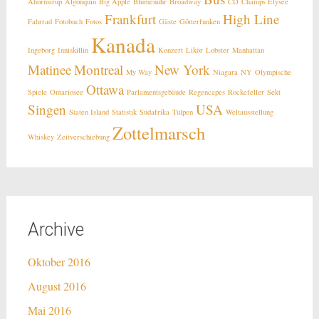
Ahornsirup
Algonquin
Big Apple
Blumenuhr
Broadway
CD
Champs Elysee
Frankfurt
High Line
Fahrrad
Fotobuch
Fotos
Gäste
Götterfunken
Kanada
Ingeborg
Inniskillin
Konzert
Likör
Lobster
Manhattan
Matinee
Montreal
New York
My Way
Niagara
NY
Olympische
Ottawa
Spiele
Ontariosee
Parlamentsgebäude
Regencapes
Rockefeller
Sekt
Singen
USA
Staten Island
Statistik
Südafrika
Tulpen
Weltausstellung
Zottelmarsch
Whiskey
Zeitverschiebung
Archive
Oktober 2016
August 2016
Mai 2016