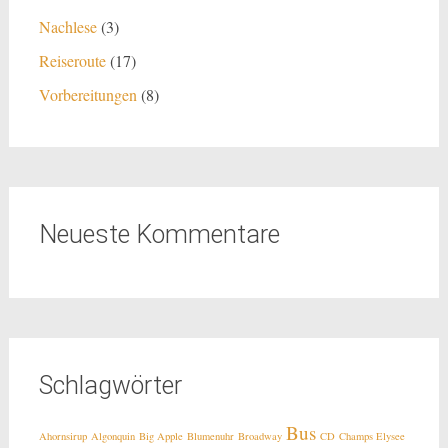
Nachlese
(3)
Reiseroute
(17)
Vorbereitungen
(8)
Neueste Kommentare
Schlagwörter
Bus
Ahornsirup
Algonquin
Big Apple
Blumenuhr
Broadway
CD
Champs Elysee