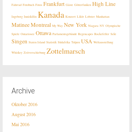
Frankfurt
High Line
Fahrrad
Fotobuch
Fotos
Gäste
Götterfunken
Kanada
Ingeborg
Inniskillin
Konzert
Likör
Lobster
Manhattan
Matinee
Montreal
New York
My Way
Niagara
NY
Olympische
Ottawa
Spiele
Ontariosee
Parlamentsgebäude
Regencapes
Rockefeller
Sekt
Singen
USA
Staten Island
Statistik
Südafrika
Tulpen
Weltausstellung
Zottelmarsch
Whiskey
Zeitverschiebung
Archive
Oktober 2016
August 2016
Mai 2016