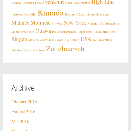
Frankfurt
High Line
Fahrrad
Fotobuch
Fotos
Gäste
Götterfunken
Kanada
Ingeborg
Inniskillin
Konzert
Likör
Lobster
Manhattan
Matinee
Montreal
New York
My Way
Niagara
NY
Olympische
Ottawa
Spiele
Ontariosee
Parlamentsgebäude
Regencapes
Rockefeller
Sekt
Singen
USA
Staten Island
Statistik
Südafrika
Tulpen
Weltausstellung
Zottelmarsch
Whiskey
Zeitverschiebung
Archive
Oktober 2016
August 2016
Mai 2016