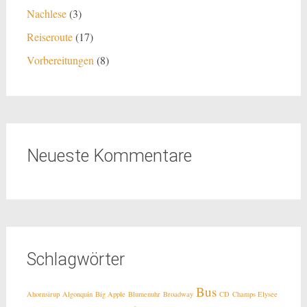
Nachlese
(3)
Reiseroute
(17)
Vorbereitungen
(8)
Neueste Kommentare
Schlagwörter
Bus
Ahornsirup
Algonquin
Big Apple
Blumenuhr
Broadway
CD
Champs Elysee