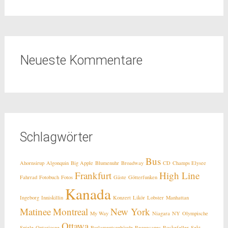
Neueste Kommentare
Schlagwörter
Bus
Ahornsirup
Algonquin
Big Apple
Blumenuhr
Broadway
CD
Champs Elysee
Frankfurt
High Line
Fahrrad
Fotobuch
Fotos
Gäste
Götterfunken
Kanada
Ingeborg
Inniskillin
Konzert
Likör
Lobster
Manhattan
Matinee
Montreal
New York
My Way
Niagara
NY
Olympische
Ottawa
Spiele
Ontariosee
Parlamentsgebäude
Regencapes
Rockefeller
Sekt