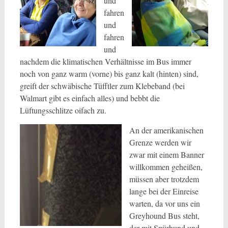
und
fahren
und
fahren
und
nachdem die klimatischen Verhältnisse im Bus immer
noch von ganz warm (vorne) bis ganz kalt (hinten) sind,
greift der schwäbische Tüfftler zum Klebeband (bei
Walmart gibt es einfach alles) und bebbt die
Lüftungsschlitze oifach zu.
An der amerikanischen
Grenze werden wir
zwar mit einem Banner
willkommen geheißen,
müssen aber trotzdem
lange bei der Einreise
warten, da vor uns ein
Greyhound Bus steht,
der mit Spürhund und