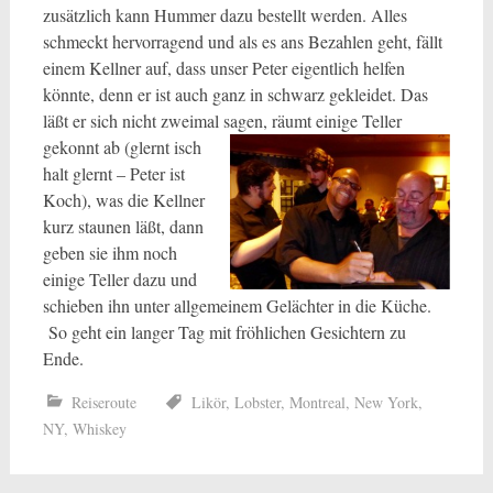
zusätzlich kann Hummer dazu bestellt werden. Alles
schmeckt hervorragend und als es ans Bezahlen geht, fällt
einem Kellner auf, dass unser Peter eigentlich helfen
könnte, denn er ist auch ganz in schwarz gekleidet. Das
läßt er sich nicht zweimal
sagen, räumt einige Teller
gekonnt ab (glernt isch
halt glernt – Peter ist
Koch), was die Kellner
kurz staunen läßt, dann
geben sie ihm noch
einige Teller dazu und
schieben ihn unter allgemeinem Gelächter in die Küche.
So geht ein langer Tag mit fröhlichen Gesichtern zu
Ende.
Reiseroute
Likör
,
Lobster
,
Montreal
,
New York
,
NY
,
Whiskey