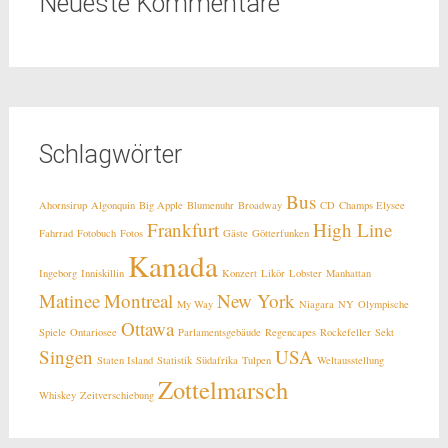
Neueste Kommentare
Schlagwörter
Bus
Ahornsirup
Algonquin
Big Apple
Blumenuhr
Broadway
CD
Champs Elysee
Frankfurt
High Line
Fahrrad
Fotobuch
Fotos
Gäste
Götterfunken
Kanada
Ingeborg
Inniskillin
Konzert
Likör
Lobster
Manhattan
Matinee
Montreal
New York
My Way
Niagara
NY
Olympische
Ottawa
Spiele
Ontariosee
Parlamentsgebäude
Regencapes
Rockefeller
Sekt
Singen
USA
Staten Island
Statistik
Südafrika
Tulpen
Weltausstellung
Zottelmarsch
Whiskey
Zeitverschiebung