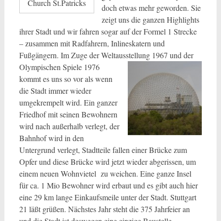
Church St.Patricks
doch etwas mehr geworden. Sie
zeigt uns die ganzen Highlights
ihrer Stadt und wir fahren sogar auf der Formel 1 Strecke
– zusammen mit Radfahrern, Inlineskatern und
Fußgängern. Im Zuge der Weltausstellung
1967 und der
Olympischen Spiele 1976
kommt es uns so vor als wenn
die Stadt immer wieder
umgekrempelt wird. Ein ganzer
Friedhof mit seinen Bewohnern
wird nach außerhalb verlegt, der
Bahnhof wird in den
Untergrund verlegt, Stadtteile fallen einer Brücke zum
Opfer und diese Brücke wird jetzt wieder abgerissen, um
einem neuen Wohnvietel zu weichen. Eine ganze Insel
für ca. 1 Mio Bewohner wird erbaut und es gibt auch hier
eine 29 km lange Einkaufsmeile unter der Stadt. Stuttgart
21 läßt grüßen. Nächstes Jahr steht die 375 Jahrfeier an
und die Stadt ist deswegen eine einzige Baustelle.