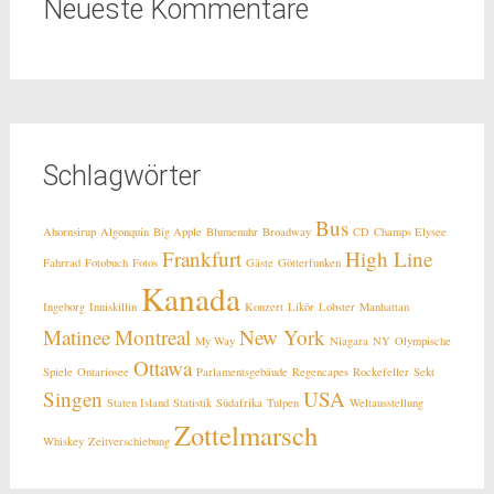
Neueste Kommentare
Schlagwörter
Bus
Ahornsirup
Algonquin
Big Apple
Blumenuhr
Broadway
CD
Champs Elysee
Frankfurt
High Line
Fahrrad
Fotobuch
Fotos
Gäste
Götterfunken
Kanada
Ingeborg
Inniskillin
Konzert
Likör
Lobster
Manhattan
Matinee
Montreal
New York
My Way
Niagara
NY
Olympische
Ottawa
Spiele
Ontariosee
Parlamentsgebäude
Regencapes
Rockefeller
Sekt
Singen
USA
Staten Island
Statistik
Südafrika
Tulpen
Weltausstellung
Zottelmarsch
Whiskey
Zeitverschiebung