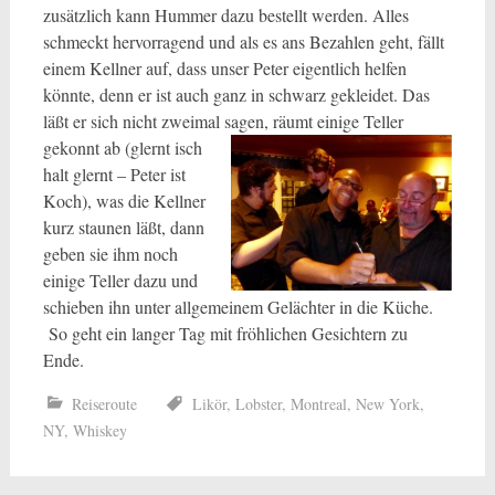
zusätzlich kann Hummer dazu bestellt werden. Alles
schmeckt hervorragend und als es ans Bezahlen geht, fällt
einem Kellner auf, dass unser Peter eigentlich helfen
könnte, denn er ist auch ganz in schwarz gekleidet. Das
läßt er sich nicht zweimal
sagen, räumt einige Teller
gekonnt ab (glernt isch
halt glernt – Peter ist
Koch), was die Kellner
kurz staunen läßt, dann
geben sie ihm noch
einige Teller dazu und
schieben ihn unter allgemeinem Gelächter in die Küche.
So geht ein langer Tag mit fröhlichen Gesichtern zu
Ende.
Reiseroute
Likör
,
Lobster
,
Montreal
,
New York
,
NY
,
Whiskey