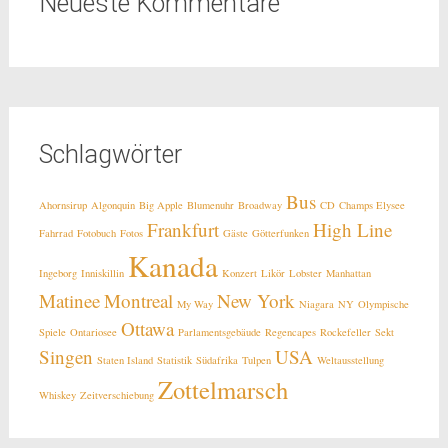
Neueste Kommentare
Schlagwörter
Bus
Ahornsirup
Algonquin
Big Apple
Blumenuhr
Broadway
CD
Champs Elysee
Frankfurt
High Line
Fahrrad
Fotobuch
Fotos
Gäste
Götterfunken
Kanada
Ingeborg
Inniskillin
Konzert
Likör
Lobster
Manhattan
Matinee
Montreal
New York
My Way
Niagara
NY
Olympische
Ottawa
Spiele
Ontariosee
Parlamentsgebäude
Regencapes
Rockefeller
Sekt
Singen
USA
Staten Island
Statistik
Südafrika
Tulpen
Weltausstellung
Zottelmarsch
Whiskey
Zeitverschiebung