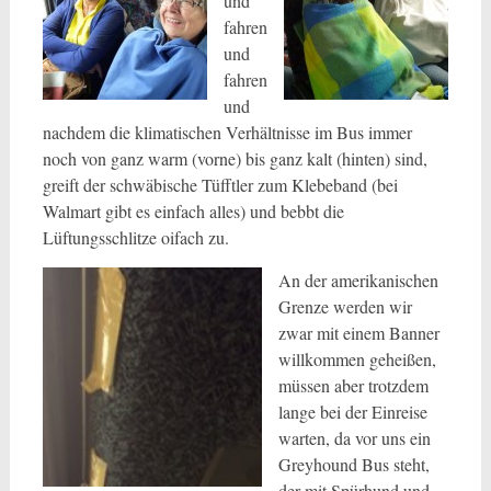
und
fahren
und
fahren
und
nachdem die klimatischen Verhältnisse im Bus immer
noch von ganz warm (vorne) bis ganz kalt (hinten) sind,
greift der schwäbische Tüfftler zum Klebeband (bei
Walmart gibt es einfach alles) und bebbt die
Lüftungsschlitze oifach zu.
An der amerikanischen
Grenze werden wir
zwar mit einem Banner
willkommen geheißen,
müssen aber trotzdem
lange bei der Einreise
warten, da vor uns ein
Greyhound Bus steht,
der mit Spürhund und